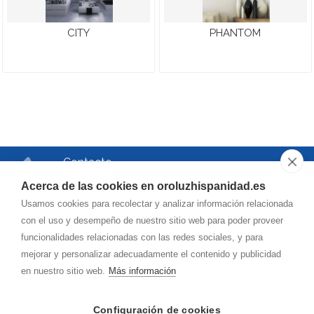
CITY
PHANTOM
Contacto
Teléfono
Acerca de las cookies en oroluzhispanidad.es
976.750.504
Usamos cookies para recolectar y analizar información relacionada
Correo
con el uso y desempeño de nuestro sitio web para poder proveer
funcionalidades relacionadas con las redes sociales, y para
oroluzhispanidad@
hotmail.es
mejorar y personalizar adecuadamente el contenido y publicidad
en nuestro sitio web.
Más información
Dirección
Vía de la Hispanidad, 42
Configuración de cookies