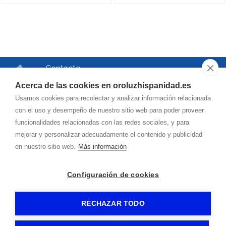
Contacto
Teléfono
Acerca de las cookies en oroluzhispanidad.es
976.750.504
Usamos cookies para recolectar y analizar información relacionada
Correo
con el uso y desempeño de nuestro sitio web para poder proveer
funcionalidades relacionadas con las redes sociales, y para
oroluzhispanidad@
hotmail.es
mejorar y personalizar adecuadamente el contenido y publicidad
en nuestro sitio web.
Más información
Dirección
Vía de la Hispanidad, 42
Configuración de cookies
50009
-
(Zaragoza)
RECHAZAR TODO
OROLUZ
-
Aviso legal
-
Política de privacidad
-
Política de cookies
- By
CiberPubli
-