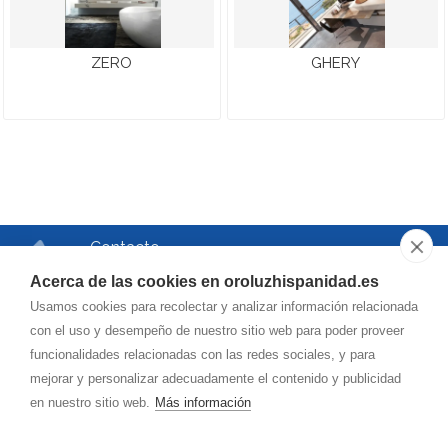
ZERO
GHERY
Contacto
Teléfono
Acerca de las cookies en oroluzhispanidad.es
976.750.504
Usamos cookies para recolectar y analizar información relacionada
Correo
con el uso y desempeño de nuestro sitio web para poder proveer
funcionalidades relacionadas con las redes sociales, y para
oroluzhispanidad@
hotmail.es
mejorar y personalizar adecuadamente el contenido y publicidad
en nuestro sitio web.
Más información
Dirección
Vía de la Hispanidad, 42