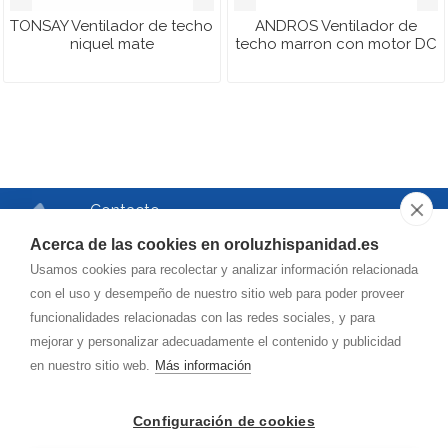
TONSAY Ventilador de techo
ANDROS Ventilador de
niquel mate
techo marron con motor DC
Contacto
Teléfono
Acerca de las cookies en oroluzhispanidad.es
976.750.504
Usamos cookies para recolectar y analizar información relacionada
Correo
con el uso y desempeño de nuestro sitio web para poder proveer
funcionalidades relacionadas con las redes sociales, y para
oroluzhispanidad@
hotmail.es
mejorar y personalizar adecuadamente el contenido y publicidad
en nuestro sitio web.
Más información
Dirección
Vía de la Hispanidad, 42
Configuración de cookies
50009
-
(Zaragoza)