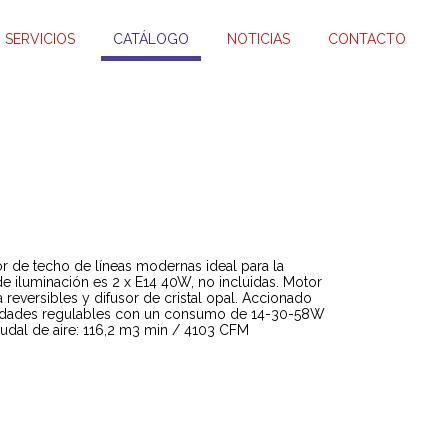
SERVICIOS
CATÁLOGO
NOTICIAS
CONTACTO
r de techo de líneas modernas ideal para la
e iluminación es 2 x E14 40W, no incluidas. Motor
reversibles y difusor de cristal opal. Accionado
ocidades regulables con un consumo de 14-30-58W
udal de aire: 116,2 m3 min / 4103 CFM