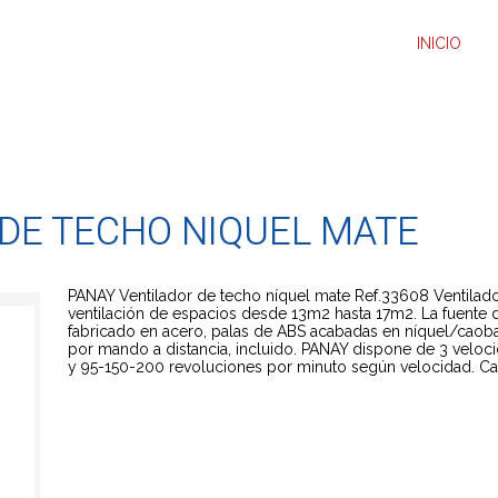
INICIO
DE TECHO NIQUEL MATE
PANAY Ventilador de techo níquel mate Ref.33608 Ventilado
ventilación de espacios desde 13m2 hasta 17m2. La fuente d
fabricado en acero, palas de ABS acabadas en níquel/caoba 
por mando a distancia, incluido. PANAY dispone de 3 vel
y 95-150-200 revoluciones por minuto según velocidad. Ca