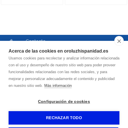
Contacto
Teléfono
Acerca de las cookies en oroluzhispanidad.es
976.750.504
Usamos cookies para recolectar y analizar información relacionada
Correo
con el uso y desempeño de nuestro sitio web para poder proveer
funcionalidades relacionadas con las redes sociales, y para
oroluzhispanidad@
hotmail.es
mejorar y personalizar adecuadamente el contenido y publicidad
en nuestro sitio web.
Más información
Dirección
Vía de la Hispanidad, 42
Configuración de cookies
50009
-
(Zaragoza)
RECHAZAR TODO
OROLUZ
-
Aviso legal
-
Política de privacidad
-
Política de cookies
- By
CiberPubli
-