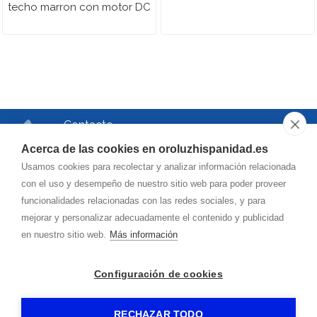
techo marron con motor DC
Contacto
Teléfono
Acerca de las cookies en oroluzhispanidad.es
976.750.504
Usamos cookies para recolectar y analizar información relacionada
Correo
con el uso y desempeño de nuestro sitio web para poder proveer
funcionalidades relacionadas con las redes sociales, y para
oroluzhispanidad@
hotmail.es
mejorar y personalizar adecuadamente el contenido y publicidad
en nuestro sitio web.
Más información
Dirección
Vía de la Hispanidad, 42
Configuración de cookies
50009
-
(Zaragoza)
RECHAZAR TODO