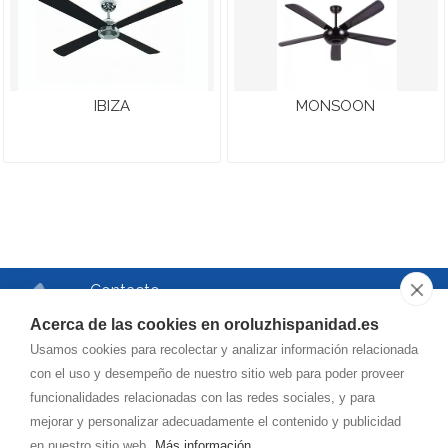
IBIZA
MONSOON
Contacto
Teléfono
Acerca de las cookies en oroluzhispanidad.es
976.750.504
Usamos cookies para recolectar y analizar información relacionada
Correo
con el uso y desempeño de nuestro sitio web para poder proveer
funcionalidades relacionadas con las redes sociales, y para
oroluzhispanidad@
hotmail.es
mejorar y personalizar adecuadamente el contenido y publicidad
en nuestro sitio web.
Más información